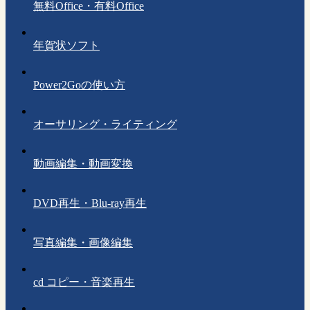
無料Office・有料Office
年賀状ソフト
Power2Goの使い方
オーサリング・ライティング
動画編集・動画変換
DVD再生・Blu-ray再生
写真編集・画像編集
cd コピー・音楽再生