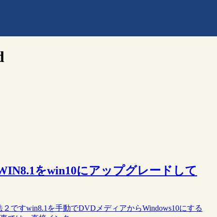
d
てWIN8.1をwin10にアップグレードして
法２ですwin8.1を手動でDVDメディアからWindows10にする