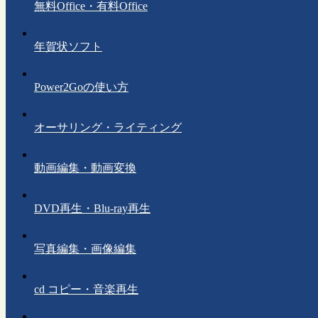
無料Office・有料Office
年賀状ソフト
Power2Goの使い方
オーサリング・ライティング
動画編集・動画変換
DVD再生・Blu-ray再生
写真編集・画像編集
cd コピー・音楽再生