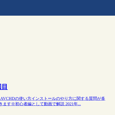
回目
ltiAVCHDの使い方インストールのやり方に関する質問が多
いきます※初心者編として動画で解説 2021年...