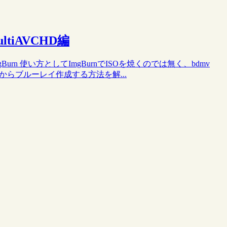
tiAVCHD編
Burn 使い方としてImgBurnでISOを焼くのでは無く、bdmv
ダからブルーレイ作成する方法を解...