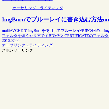
オーサリング・ライティング
ImgBurnでブルーレイに書き込む方法mul
multiAVCHDでImgBurnを使用してブルーレイ作成今回の、Img
フォルダを焼くやり方ですBDMVとCERTIFICATEのフォル
2016.07.06
オーサリング・ライティング
スポンサーリンク