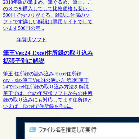
2018年版の筆まめ、筆ぐるめ、筆王、こ
の３つを購入してして比較価格も安い、
500円でおつりがくる、雑誌に付属のソ
フトです詳しい解説は専用サイトでして
います500円の年...
年賀状ソフト
筆王Ver.24 Excel住所録の取り込み
拡張子別に解説
筆王 住所録の読み込み Excel住所録
csv・xlsx筆王Ver.24の使い方 第2回筆王
24でExcel住所録の取り込み方法を解説
筆王では、他の年賀状ソフトからの住所
録の取り込みにも対応してます住所録と
いえば、Excelで住所録を作成...