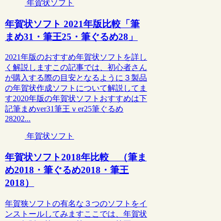
年賀状ソフト
年賀状ソフト 2021年版比較「筆
まめ31・筆王25・筆ぐるめ28」
2021年版のおすすめ年賀状ソフトを詳し
く解説しますこの記事では、初心者さん
が購入する際の目安となるように３製品
の年賀状作成ソフトについて解説してま
す2020年版の年賀状ソフトおすすめは下
記筆まめver31筆王ｖer25筆ぐるめ
28202...
年賀状ソフト
年賀状ソフト2018年比較 （筆ま
め2018・筆ぐるめ2018・筆王
2018）
年賀狭ソフトの有名な３つのソフトをイ
ンストールしてみますここでは、年賀状