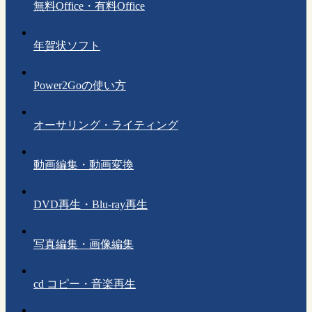
無料Office・有料Office
年賀状ソフト
Power2Goの使い方
オーサリング・ライティング
動画編集・動画変換
DVD再生・Blu-ray再生
写真編集・画像編集
cd コピー・音楽再生