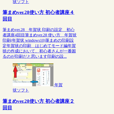
状ソフト
筆まめver.28使い方 初心者講座４
回目
筆まめver.28 年賀状 印刷の設定 初心
者講座4回目筆まめver.28 使い方 年賀状
印刷(年賀状 windows10)筆まめの印刷設
定年賀状の印刷 はじめてモード編年賀
状の作成において、初心者さんが一番困
るのが印刷だと思います印刷の設...
年賀
状ソフト
筆まめver.28使い方 初心者講座２
回目