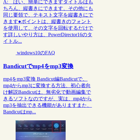
A: はい、簡単にできますタイトルはも
ちろん、縦書きにできます、その他にも
同じ要領で、テキスト文字を縦書きにで
きます●ポイントは、縦書きのフォント
を使用して、その文字を回転するだけで
す詳しいやり方は、PowerDirector16のタ
イトル...
windows10のFAQ
Bandicutでmp4をmp3変換
mp4をmp3変換 Bandicut編Bandicutで、
mp4からmp3に変換する方法、初心者向
け解説Bandicutは、無劣化で動画編集で
きるソフトなのですが、実は、mp4から
mp3を抽出できる機能がありますまた、
Bandicutはmp...