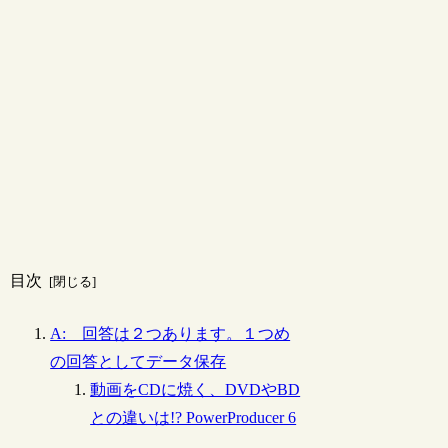
目次
A: 回答は２つあります。１つめ
の回答としてデータ保存
動画をCDに焼く、DVDやBD
との違いは!? PowerProducer 6