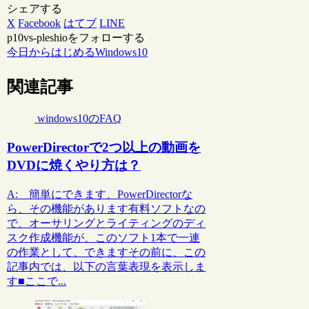
シェアする
X
Facebook
はてブ
LINE
p10vs-pleshioをフォローする
今日からはじめるWindows10
関連記事
windows10のFAQ
PowerDirectorで2つ以上の動画を
DVDに焼くやり方は？
A: 簡単にできます、PowerDirectorな
ら、その機能があります有料ソフトなの
で、オーサリングとライティングのディ
スク作成機能が、このソフト1本で一連
の作業として、できますその前に、この
記事内では、以下の言葉表現を表示しま
す■ここで...