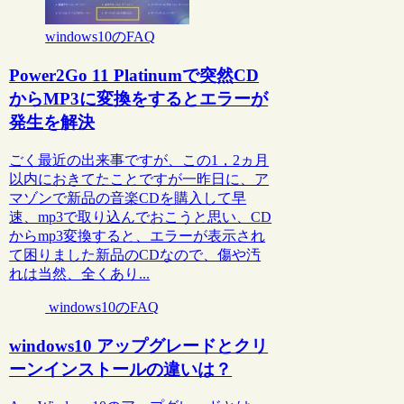
windows10のFAQ
Power2Go 11 Platinumで突然CD
からMP3に変換をするとエラーが
発生を解決
ごく最近の出来事ですが、この1，2ヵ月
以内におきてたことですが一昨日に、ア
マゾンで新品の音楽CDを購入して早
速、mp3で取り込んでおこうと思い、CD
からmp3変換すると、エラーが表示され
て困りました新品のCDなので、傷や汚
れは当然、全くあり...
windows10のFAQ
windows10 アップグレードとクリ
ーンインストールの違いは？