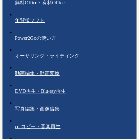
無料Office・有料Office
年賀状ソフト
Power2Goの使い方
オーサリング・ライティング
動画編集・動画変換
DVD再生・Blu-ray再生
写真編集・画像編集
cd コピー・音楽再生