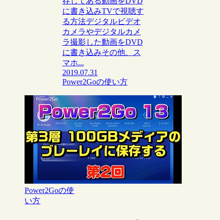
存してある動画をDVD
に書き込みTVで視聴す
る方法デジタルビデオ
カメラやデジタルカメ
ラ撮影した動画をDVD
に書き込みその他、ス
マホ...
2019.07.31
Power2Goの使い方
Power2Goの使
い方