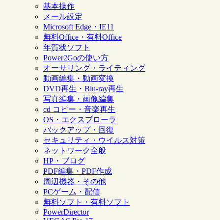
基本操作
メール設定
Microsoft Edge・IE11
無料Office・有料Office
年賀状ソフト
Power2Goの使い方
オーサリング・ライティング
動画編集・動画変換
DVD再生・Blu-ray再生
写真編集・画像編集
cd コピー・音楽再生
OS・エクスプローラ
バックアップ・回復
セキュリティ・ウイルス対策
ネットワーク全般
HP・ブログ
PDF編集・PDF作成
周辺機器・その他
PCゲーム・配信
無料ソフト・有料ソフト
PowerDirector