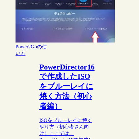
Power2Goの使
い方
PowerDirector16
で作成したISO
をブルーレイに
焼く方法（初心
者編）
ISOをブルーレイに焼く
やり方（初心者さん向
け）ここでは、