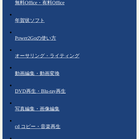
無料Office・有料Office
年賀状ソフト
Power2Goの使い方
オーサリング・ライティング
動画編集・動画変換
DVD再生・Blu-ray再生
写真編集・画像編集
cd コピー・音楽再生