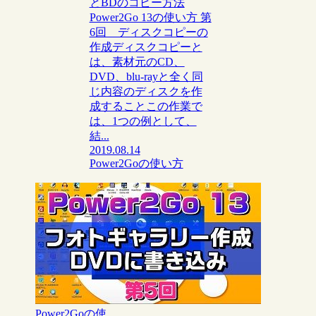
とBDのコピー方法
Power2Go 13の使い方 第
6回 ディスクコピーの
作成ディスクコピーと
は、素材元のCD、
DVD、blu-rayと全く同
じ内容のディスクを作
成することこの作業で
は、1つの例として、
結...
2019.08.14
Power2Goの使い方
Power2Goの使