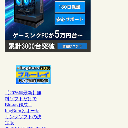
【2026年最新】無
料ソフトだけで
Blu-ray作成！
ImgBurnとオーサ
リングソフトの決
定版