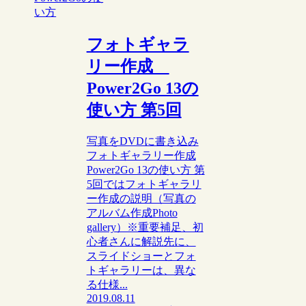
い方
フォトギャラ
リー作成
Power2Go 13の
使い方 第5回
写真をDVDに書き込み
フォトギャラリー作成
Power2Go 13の使い方 第
5回ではフォトギャラリ
ー作成の説明（写真の
アルバム作成Photo
gallery）※重要補足、初
心者さんに解説先に、
スライドショーとフォ
トギャラリーは、異な
る仕様...
2019.08.11