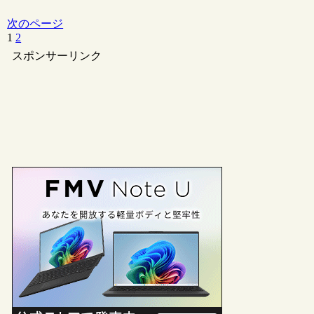
次のページ
1
2
次
へ
スポンサーリンク