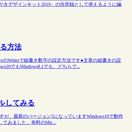
はがきデザインキット2019」の住所録として使えるように編
する方法
ficeのWriterで縦書き数字の設定方法です●文章の縦書きの設
でもWindows8.1でも、どちらで...
ストールしてみる
ficeですが、最新のバージョン5になっていますWindows10で動作
してみました。有料のMic...