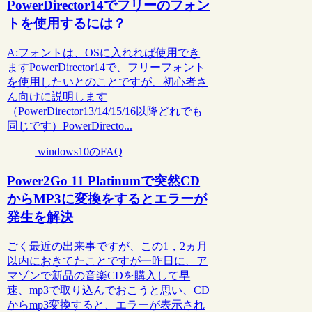
PowerDirector14でフリーのフォン
トを使用するには？
A:フォントは、OSに入れれば使用でき
ますPowerDirector14で、フリーフォント
を使用したいとのことですが、初心者さ
ん向けに説明します
（PowerDirector13/14/15/16以降どれでも
同じです）PowerDirecto...
windows10のFAQ
Power2Go 11 Platinumで突然CD
からMP3に変換をするとエラーが
発生を解決
ごく最近の出来事ですが、この1，2ヵ月
以内におきてたことですが一昨日に、ア
マゾンで新品の音楽CDを購入して早
速、mp3で取り込んでおこうと思い、CD
からmp3変換すると、エラーが表示され