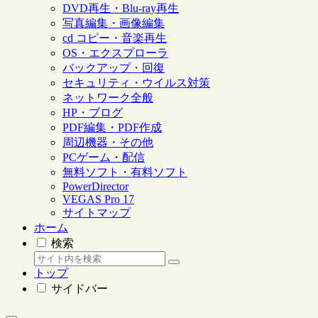
DVD再生・Blu-ray再生
写真編集・画像編集
cd コピー・音楽再生
OS・エクスプローラ
バックアップ・回復
セキュリティ・ウイルス対策
ネットワーク全般
HP・ブログ
PDF編集・PDF作成
周辺機器・その他
PCゲーム・配信
無料ソフト・有料ソフト
PowerDirector
VEGAS Pro 17
サイトマップ
ホーム
検索
トップ
サイドバー