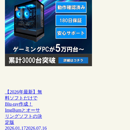
【2026年最新】無
料ソフトだけで
Blu-ray作成！
ImgBurnとオーサ
リングソフトの決
定版
2026.01.17
2026.07.16