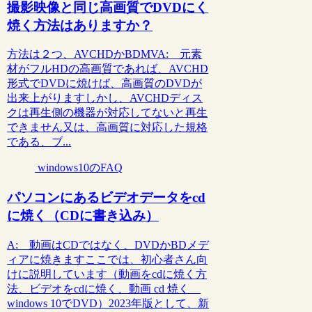
撮影映像と同じ高画質でDVDにく
焼く方法はありますか？
方法は２つ、AVCHDかBDMVA: 元素
材がフルHDの高画質であれば、AVCHD
形式でDVDに焼けば、高画質のDVDが
出来上がりますしかし、AVCHDディス
クは再生側の機器が対応してないと再生
できません又は、高画質に対応した規格
である、ブ...
windows10のFAQ
パソコンにあるビデオデータをcd
に焼く（CDに書き込み）
A: 動画はCDではなく、DVDかBDメデ
ィアに焼きますここでは、初心者さん向
けに説明しています（動画をcdに焼く方
法、ビデオをcdに焼く、動画 cd 焼く
windows 10でDVD）2023年版として、新