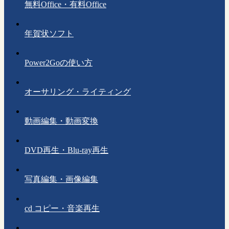
無料Office・有料Office
年賀状ソフト
Power2Goの使い方
オーサリング・ライティング
動画編集・動画変換
DVD再生・Blu-ray再生
写真編集・画像編集
cd コピー・音楽再生