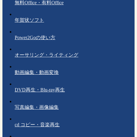
無料Office・有料Office
年賀状ソフト
Power2Goの使い方
オーサリング・ライティング
動画編集・動画変換
DVD再生・Blu-ray再生
写真編集・画像編集
cd コピー・音楽再生