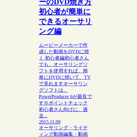
ーのDVD焼き方
初心者が簡単に
できるオーサリ
ング編
ムービーメーカーで作
成した動画をDVDに焼
く 初心者編初心者さん
でも、オーサリングソ
フトを使用すれば、簡
単にDVDに焼いて、TV
で見れますオーサリン
グソフトは、
PowerProducer 6が最良で
す※ポイントチェック
初心者さん向けに、過
去...
2015.11.09
オーサリング・ライテ
ィング
動画編集・動画