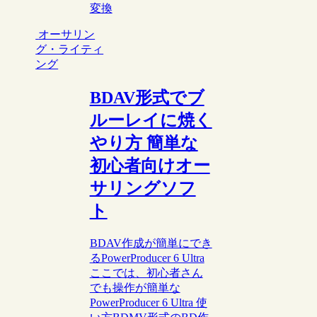
変換
オーサリン
グ・ライティ
ング
BDAV形式でブ
ルーレイに焼く
やり方 簡単な
初心者向けオー
サリングソフ
ト
BDAV作成が簡単にでき
るPowerProducer 6 Ultra
ここでは、初心者さん
でも操作が簡単な
PowerProducer 6 Ultra 使