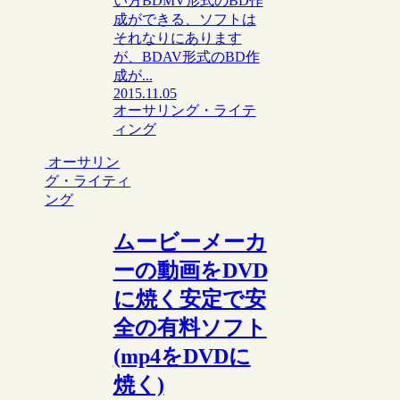
い方BDMV形式のBD作
成ができる、ソフトは
それなりにあります
が、BDAV形式のBD作
成が...
2015.11.05
オーサリング・ライテ
ィング
オーサリン
グ・ライティ
ング
ムービーメーカ
ーの動画をDVD
に焼く安定で安
全の有料ソフト
(mp4をDVDに
焼く)