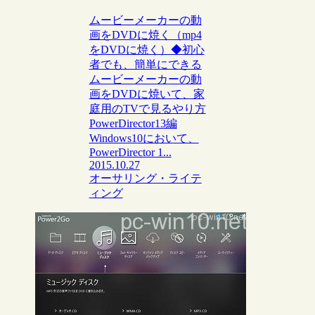
ムービーメーカーの動
画をDVDに焼く（mp4
をDVDに焼く）◆初心
者でも、簡単にできる
ムービーメーカーの動
画をDVDに焼いて、家
庭用のTVで見るやり方
PowerDirector13編
Windows10において、
PowerDirector 1...
2015.10.27
オーサリング・ライテ
ィング