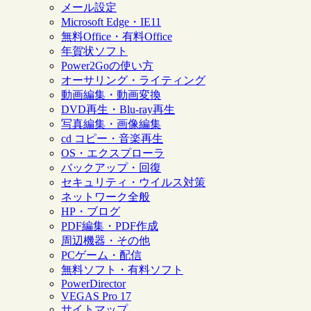
メール設定
Microsoft Edge・IE11
無料Office・有料Office
年賀状ソフト
Power2Goの使い方
オーサリング・ライティング
動画編集・動画変換
DVD再生・Blu-ray再生
写真編集・画像編集
cd コピー・音楽再生
OS・エクスプローラ
バックアップ・回復
セキュリティ・ウイルス対策
ネットワーク全般
HP・ブログ
PDF編集・PDF作成
周辺機器・その他
PCゲーム・配信
無料ソフト・有料ソフト
PowerDirector
VEGAS Pro 17
サイトマップ