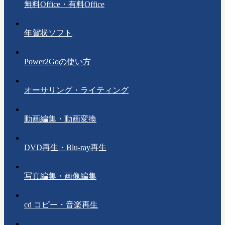
無料Office・有料Office
年賀状ソフト
Power2Goの使い方
オーサリング・ライティング
動画編集・動画変換
DVD再生・Blu-ray再生
写真編集・画像編集
cd コピー・音楽再生