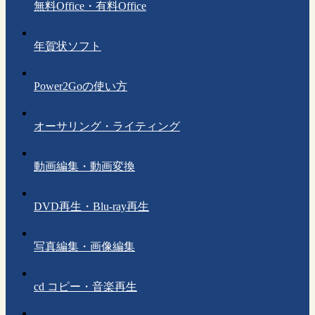
無料Office・有料Office
年賀状ソフト
Power2Goの使い方
オーサリング・ライティング
動画編集・動画変換
DVD再生・Blu-ray再生
写真編集・画像編集
cd コピー・音楽再生