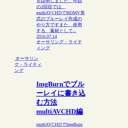
を説明しました。今回
の2回目では、
multiAVCHDでBDMV形
式のブルーレイ作成の
やり方ですまた、使用
する、素材として...
2016.07.14
オーサリング・ライテ
ィング
オーサリン
グ・ライティ
ング
ImgBurnでブル
ーレイに書き込
む方法
multiAVCHD編
multiAVCHDでImgBurn