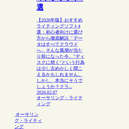
選
【2026年版】おすすめ
ライティングソフト4
選：初心者向けに選び
方から徹底解説「デー
タはすべてクラウド
へ」そんな風潮が当た
り前になった今、"ディ
スクに焼く"という行為
は少し古めかしく聞こ
えるかもしれません。
しかし、本当にそうで
しょうか？クラ...
2026.02.07
オーサリング・ライテ
ィング
オーサリン
グ・ライティ
ング