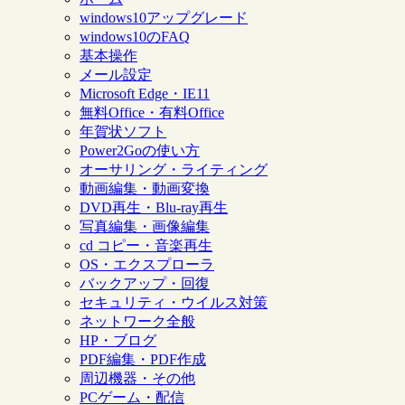
windows10アップグレード
windows10のFAQ
基本操作
メール設定
Microsoft Edge・IE11
無料Office・有料Office
年賀状ソフト
Power2Goの使い方
オーサリング・ライティング
動画編集・動画変換
DVD再生・Blu-ray再生
写真編集・画像編集
cd コピー・音楽再生
OS・エクスプローラ
バックアップ・回復
セキュリティ・ウイルス対策
ネットワーク全般
HP・ブログ
PDF編集・PDF作成
周辺機器・その他
PCゲーム・配信