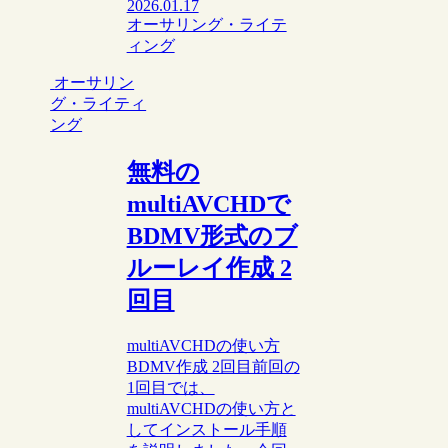
2026.01.17
オーサリング・ライテ
ィング
オーサリン
グ・ライティ
ング
無料の
multiAVCHDで
BDMV形式のブ
ルーレイ作成 2
回目
multiAVCHDの使い方
BDMV作成 2回目前回の
1回目では、
multiAVCHDの使い方と
してインストール手順