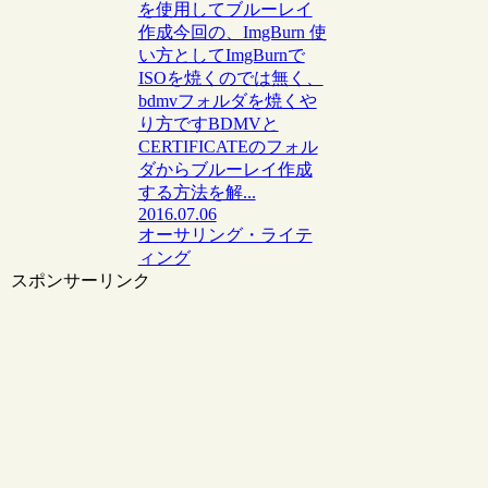
を使用してブルーレイ
作成今回の、ImgBurn 使
い方としてImgBurnで
ISOを焼くのでは無く、
bdmvフォルダを焼くや
り方ですBDMVと
CERTIFICATEのフォル
ダからブルーレイ作成
する方法を解...
2016.07.06
オーサリング・ライテ
ィング
スポンサーリンク