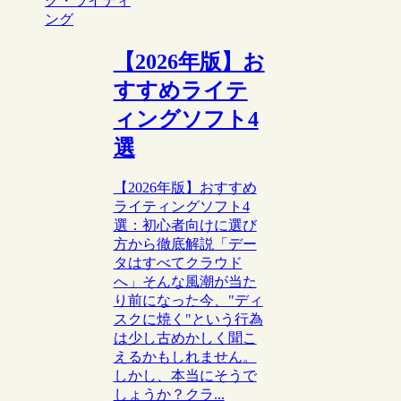
グ・ライティ
ング
【2026年版】お
すすめライテ
ィングソフト4
選
【2026年版】おすすめ
ライティングソフト4
選：初心者向けに選び
方から徹底解説「デー
タはすべてクラウド
へ」そんな風潮が当た
り前になった今、"ディ
スクに焼く"という行為
は少し古めかしく聞こ
えるかもしれません。
しかし、本当にそうで
しょうか？クラ...