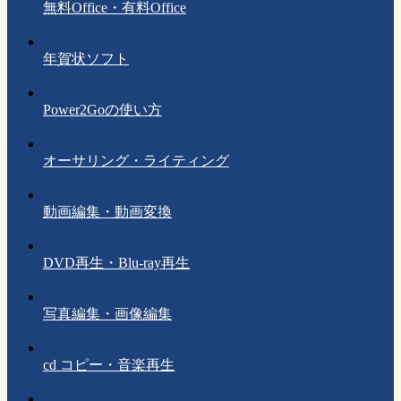
無料Office・有料Office
年賀状ソフト
Power2Goの使い方
オーサリング・ライティング
動画編集・動画変換
DVD再生・Blu-ray再生
写真編集・画像編集
cd コピー・音楽再生