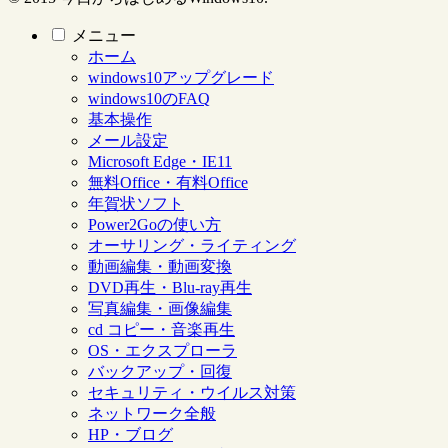
メニュー
ホーム
windows10アップグレード
windows10のFAQ
基本操作
メール設定
Microsoft Edge・IE11
無料Office・有料Office
年賀状ソフト
Power2Goの使い方
オーサリング・ライティング
動画編集・動画変換
DVD再生・Blu-ray再生
写真編集・画像編集
cd コピー・音楽再生
OS・エクスプローラ
バックアップ・回復
セキュリティ・ウイルス対策
ネットワーク全般
HP・ブログ