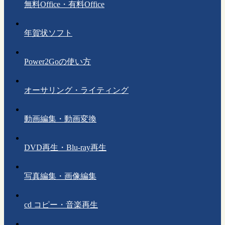
無料Office・有料Office
年賀状ソフト
Power2Goの使い方
オーサリング・ライティング
動画編集・動画変換
DVD再生・Blu-ray再生
写真編集・画像編集
cd コピー・音楽再生