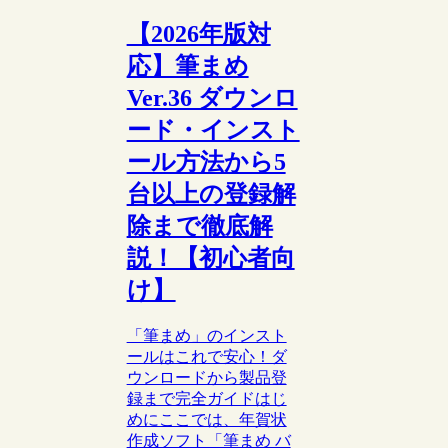
【2026年版対
応】筆まめ
Ver.36 ダウンロ
ード・インスト
ール方法から5
台以上の登録解
除まで徹底解
説！【初心者向
け】
「筆まめ」のインスト
ールはこれで安心！ダ
ウンロードから製品登
録まで完全ガイドはじ
めにここでは、年賀状
作成ソフト「筆まめ バ