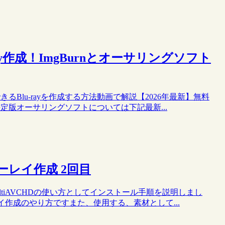
ay作成！ImgBurnとオーサリングソフト
きるBlu-rayを作成する方法動画で解説【2026年最新】無料
の決定版オーサリングソフトについては下記最新...
ルーレイ作成 2回目
、multiAVCHDの使い方としてインストール手順を説明しまし
ーレイ作成のやり方ですまた、使用する、素材として...