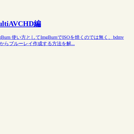
tiAVCHD編
Burn 使い方としてImgBurnでISOを焼くのでは無く、bdmv
ダからブルーレイ作成する方法を解...