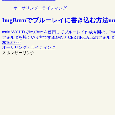
オーサリング・ライティング
ImgBurnでブルーレイに書き込む方法mul
multiAVCHDでImgBurnを使用してブルーレイ作成今回の、Img
フォルダを焼くやり方ですBDMVとCERTIFICATEのフォル
2016.07.06
オーサリング・ライティング
スポンサーリンク