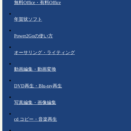
無料Office・有料Office
年賀状ソフト
Power2Goの使い方
オーサリング・ライティング
動画編集・動画変換
DVD再生・Blu-ray再生
写真編集・画像編集
cd コピー・音楽再生