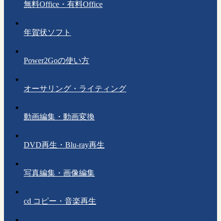
無料Office・有料Office
年賀状ソフト
Power2Goの使い方
オーサリング・ライティング
動画編集・動画変換
DVD再生・Blu-ray再生
写真編集・画像編集
cd コピー・音楽再生