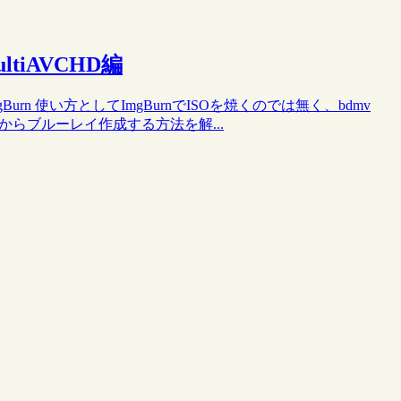
tiAVCHD編
Burn 使い方としてImgBurnでISOを焼くのでは無く、bdmv
ダからブルーレイ作成する方法を解...