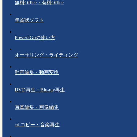
無料Office・有料Office
年賀状ソフト
Power2Goの使い方
オーサリング・ライティング
動画編集・動画変換
DVD再生・Blu-ray再生
写真編集・画像編集
cd コピー・音楽再生