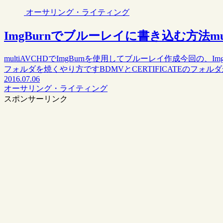
オーサリング・ライティング
ImgBurnでブルーレイに書き込む方法mul
multiAVCHDでImgBurnを使用してブルーレイ作成今回の、Img
フォルダを焼くやり方ですBDMVとCERTIFICATEのフォル
2016.07.06
オーサリング・ライティング
スポンサーリンク