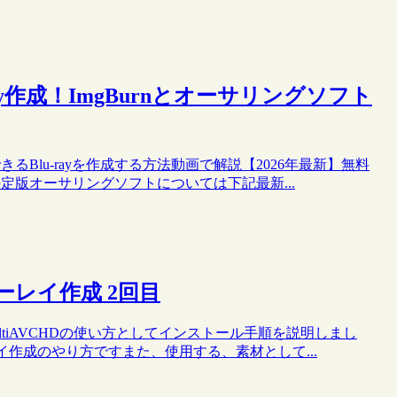
ay作成！ImgBurnとオーサリングソフト
きるBlu-rayを作成する方法動画で解説【2026年最新】無料
の決定版オーサリングソフトについては下記最新...
ルーレイ作成 2回目
、multiAVCHDの使い方としてインストール手順を説明しまし
ーレイ作成のやり方ですまた、使用する、素材として...