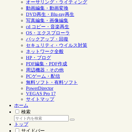
オーサリング・ライティング
動画編集・動画変換
DVD再生・Blu-ray再生
写真編集・画像編集
cd コピー・音楽再生
OS・エクスプローラ
バックアップ・回復
セキュリティ・ウイルス対策
ネットワーク全般
HP・ブログ
PDF編集・PDF作成
周辺機器・その他
PCゲーム・配信
無料ソフト・有料ソフト
PowerDirector
VEGAS Pro 17
サイトマップ
ホーム
検索
トップ
サイドバー