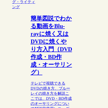
グ・ライティ
ング
簡単図説でわか
る動画をBlu-
rayに焼く又は
DVDに焼くや
り方入門（DVD
作成・BD作
成・オーサリン
グ）
テレビで視聴できる
DVDの焼き方、ブルー
レイの焼き方を解説こ
こでは、DVD・BD作成
のオーサリングについ