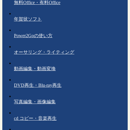
無料Office・有料Office
年賀状ソフト
Power2Goの使い方
オーサリング・ライティング
動画編集・動画変換
DVD再生・Blu-ray再生
写真編集・画像編集
cd コピー・音楽再生