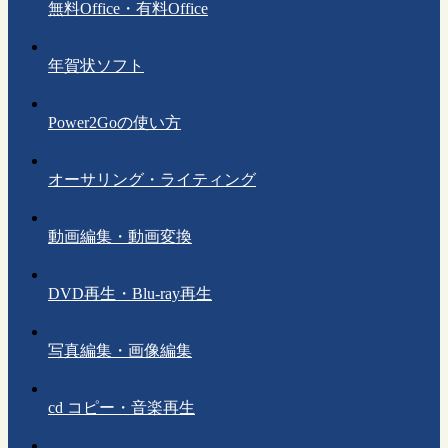
無料Office・有料Office
年賀状ソフト
Power2Goの使い方
オーサリング・ライティング
動画編集・動画変換
DVD再生・Blu-ray再生
写真編集・画像編集
cd コピー・音楽再生