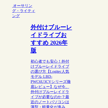
オーサリン
グ・ライティ
ング
外付けブルーレ
イドライブお
すすめ 2026年
版
初心者でも安心！外付
けブルーレイドライブ
の選び方【Logitec人気
モデル LBD-
PWC6U3CVシリーズ徹
底レビュー】なぜ今、
外付けブルーレイドラ
イブが必要なのか？最
近のノートパソコンは
薄型・軽量化が進み、