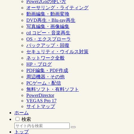
Power2Goの使い方
オーサリング・ライティング
動画編集・動画変換
DVD再生・Blu-ray再生
写真編集・画像編集
cd コピー・音楽再生
OS・エクスプローラ
バックアップ・回復
セキュリティ・ウイルス対策
ネットワーク全般
HP・ブログ
PDF編集・PDF作成
周辺機器・その他
PCゲーム・配信
無料ソフト・有料ソフト
PowerDirector
VEGAS Pro 17
サイトマップ
ホーム
検索
トップ