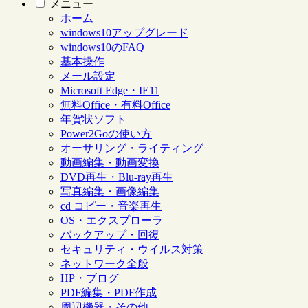
メニュー
ホーム
windows10アップグレード
windows10のFAQ
基本操作
メール設定
Microsoft Edge・IE11
無料Office・有料Office
年賀状ソフト
Power2Goの使い方
オーサリング・ライティング
動画編集・動画変換
DVD再生・Blu-ray再生
写真編集・画像編集
cd コピー・音楽再生
OS・エクスプローラ
バックアップ・回復
セキュリティ・ウイルス対策
ネットワーク全般
HP・ブログ
PDF編集・PDF作成
周辺機器・その他