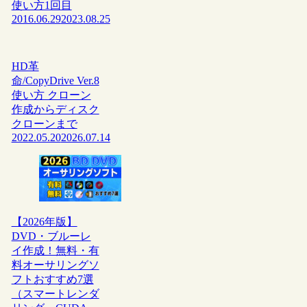
使い方1回目
2016.06.29
2023.08.25
HD革
命/CopyDrive Ver.8
使い方 クローン
作成からディスク
クローンまで
2022.05.20
2026.07.14
【2026年版】
DVD・ブルーレ
イ作成！無料・有
料オーサリングソ
フトおすすめ7選
（スマートレンダ