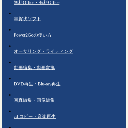
無料Office・有料Office
年賀状ソフト
Power2Goの使い方
オーサリング・ライティング
動画編集・動画変換
DVD再生・Blu-ray再生
写真編集・画像編集
cd コピー・音楽再生