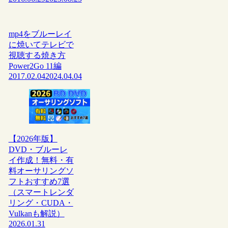
mp4をブルーレイ
に焼いてテレビで
視聴する焼き方
Power2Go 11編
2017.02.04
2024.04.04
【2026年版】
DVD・ブルーレ
イ作成！無料・有
料オーサリングソ
フトおすすめ7選
（スマートレンダ
リング・CUDA・
Vulkanも解説）
2026.01.31