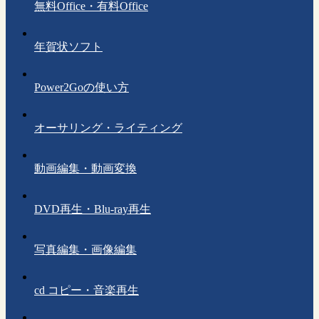
無料Office・有料Office
年賀状ソフト
Power2Goの使い方
オーサリング・ライティング
動画編集・動画変換
DVD再生・Blu-ray再生
写真編集・画像編集
cd コピー・音楽再生