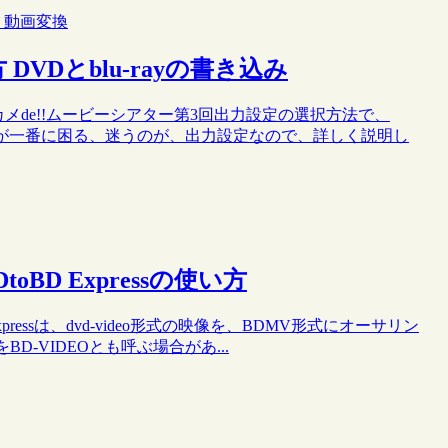
・動画変換
DVDとblu-rayの書き込み
カメde!!ムービーシアター第3回出力設定の選択方法で、
さんが一番に困る、迷うのが、出力設定なので、詳しく説明し
oBD Expressの使い方
Expressは、dvd-video形式の映像を、BDMV形式にオーサリン
-VIDEOとも呼ぶ場合があ...