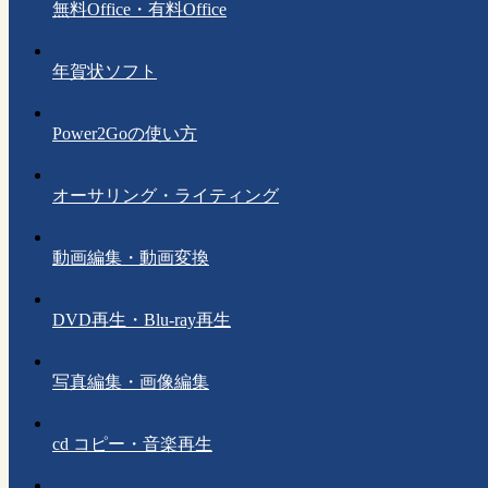
無料Office・有料Office
年賀状ソフト
Power2Goの使い方
オーサリング・ライティング
動画編集・動画変換
DVD再生・Blu-ray再生
写真編集・画像編集
cd コピー・音楽再生