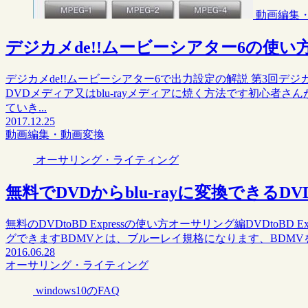
動画編集
デジカメde!!ムービーシアター6の使い方 
デジカメde!!ムービーシアター6で出力設定の解説 第3回デジ
DVDメディア又はblu-rayメディアに焼く方法です初心者
ていき...
2017.12.25
動画編集・動画変換
オーサリング・ライティング
無料でDVDからblu-rayに変換できるDVDt
無料のDVDtoBD Expressの使い方オーサリング編DVDtoBD 
グできますBDMVとは、ブルーレイ規格になります、BDMVをBD
2016.06.28
オーサリング・ライティング
windows10のFAQ