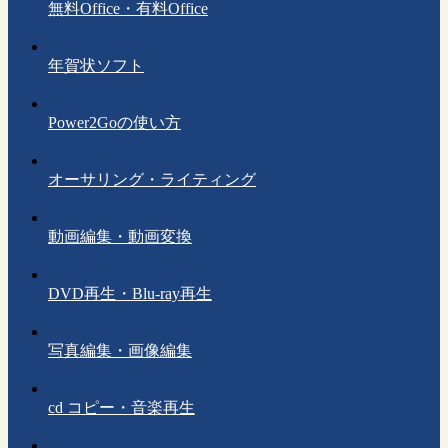
無料Office・有料Office
年賀状ソフト
Power2Goの使い方
オーサリング・ライティング
動画編集・動画変換
DVD再生・Blu-ray再生
写真編集・画像編集
cd コピー・音楽再生