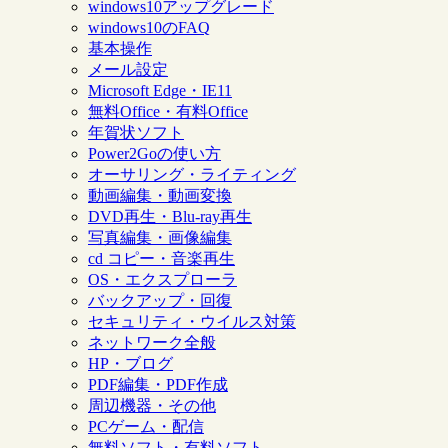
windows10アップグレード
windows10のFAQ
基本操作
メール設定
Microsoft Edge・IE11
無料Office・有料Office
年賀状ソフト
Power2Goの使い方
オーサリング・ライティング
動画編集・動画変換
DVD再生・Blu-ray再生
写真編集・画像編集
cd コピー・音楽再生
OS・エクスプローラ
バックアップ・回復
セキュリティ・ウイルス対策
ネットワーク全般
HP・ブログ
PDF編集・PDF作成
周辺機器・その他
PCゲーム・配信
無料ソフト・有料ソフト