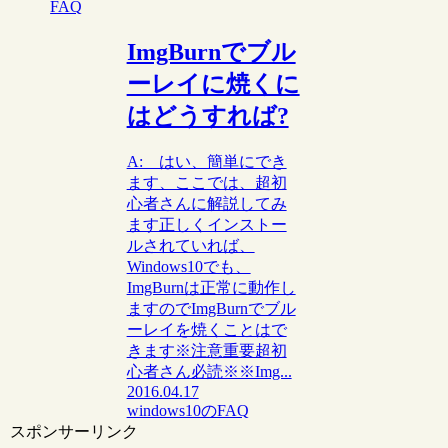
FAQ
ImgBurnでブル
ーレイに焼くに
はどうすれば?
A: はい、簡単にでき
ます、ここでは、超初
心者さんに解説してみ
ます正しくインストー
ルされていれば、
Windows10でも、
ImgBurnは正常に動作し
ますのでImgBurnでブル
ーレイを焼くことはで
きます※注意重要超初
心者さん必読※※Img...
2016.04.17
windows10のFAQ
スポンサーリンク