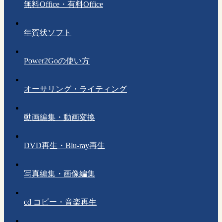
無料Office・有料Office
年賀状ソフト
Power2Goの使い方
オーサリング・ライティング
動画編集・動画変換
DVD再生・Blu-ray再生
写真編集・画像編集
cd コピー・音楽再生