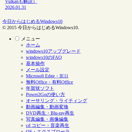
Vulkanも解説）
2026.01.31
今日からはじめるWindows10
© 2015 今日からはじめるWindows10.
メニュー
ホーム
windows10アップグレード
windows10のFAQ
基本操作
メール設定
Microsoft Edge・IE11
無料Office・有料Office
年賀状ソフト
Power2Goの使い方
オーサリング・ライティング
動画編集・動画変換
DVD再生・Blu-ray再生
写真編集・画像編集
cd コピー・音楽再生
OS・エクスプローラ