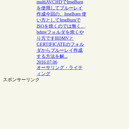
multiAVCHDでImgBurn
を使用してブルーレイ
作成今回の、ImgBurn 使
い方としてImgBurnで
ISOを焼くのでは無く、
bdmvフォルダを焼くや
り方ですBDMVと
CERTIFICATEのフォル
ダからブルーレイ作成
する方法を解...
2016.07.06
オーサリング・ライテ
ィング
スポンサーリンク