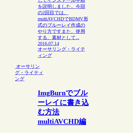
してインストール手順
を説明しました。今回
の2回目では、
multiAVCHDでBDMV形
式のブルーレイ作成の
やり方ですまた、使用
する、素材として...
2016.07.14
オーサリング・ライテ
ィング
オーサリン
グ・ライティ
ング
ImgBurnでブル
ーレイに書き込
む方法
multiAVCHD編