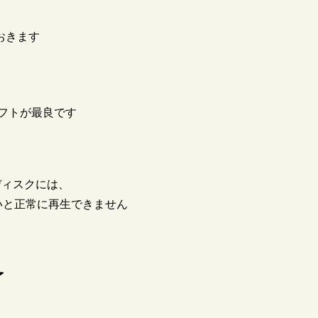
おきます
フトが最良です
ディスクには、
いと正常に再生できません
了