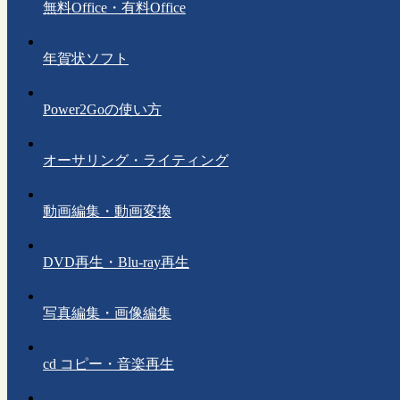
無料Office・有料Office
年賀状ソフト
Power2Goの使い方
オーサリング・ライティング
動画編集・動画変換
DVD再生・Blu-ray再生
写真編集・画像編集
cd コピー・音楽再生