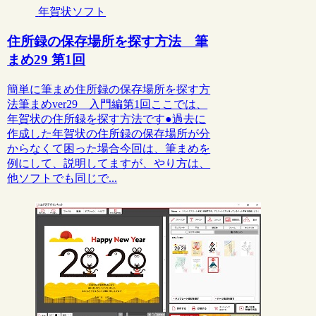
年賀状ソフト
住所録の保存場所を探す方法 筆
まめ29 第1回
簡単に筆まめ住所録の保存場所を探す方
法筆まめver29 入門編第1回ここでは、
年賀状の住所録を探す方法です●過去に
作成した年賀状の住所録の保存場所が分
からなくて困った場合今回は、筆まめを
例にして、説明してますが、やり方は、
他ソフトでも同じで...