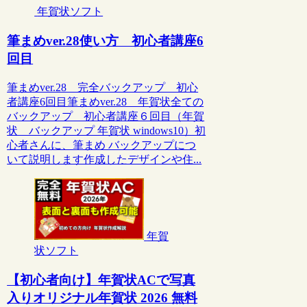
年賀状ソフト
筆まめver.28使い方 初心者講座6
回目
筆まめver.28 完全バックアップ 初心
者講座6回目筆まめver.28 年賀状全ての
バックアップ 初心者講座６回目（年賀
状 バックアップ 年賀状 windows10）初
心者さんに、筆まめ バックアップにつ
いて説明します作成したデザインや住...
年賀
状ソフト
【初心者向け】年賀状ACで写真
入りオリジナル年賀状 2026 無料