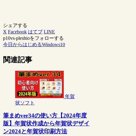
シェアする
X
Facebook
はてブ
LINE
p10vs-pleshioをフォローする
今日からはじめるWindows10
関連記事
年賀
状ソフト
筆まめver34の使い方【2024年度
版】年賀状作成から年賀状デザイ
ン2024と年賀状印刷方法