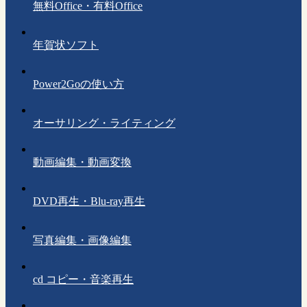
無料Office・有料Office
年賀状ソフト
Power2Goの使い方
オーサリング・ライティング
動画編集・動画変換
DVD再生・Blu-ray再生
写真編集・画像編集
cd コピー・音楽再生