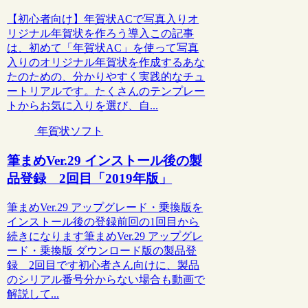
【初心者向け】年賀状ACで写真入りオ
リジナル年賀状を作ろう導入この記事
は、初めて「年賀状AC」を使って写真
入りのオリジナル年賀状を作成するあな
たのための、分かりやすく実践的なチュ
ートリアルです。たくさんのテンプレー
トからお気に入りを選び、自...
年賀状ソフト
筆まめVer.29 インストール後の製
品登録 2回目「2019年版」
筆まめVer.29 アップグレード・乗換版を
インストール後の登録前回の1回目から
続きになります筆まめVer.29 アップグレ
ード・乗換版 ダウンロード版の製品登
録 2回目です初心者さん向けに、製品
のシリアル番号分からない場合も動画で
解説して...