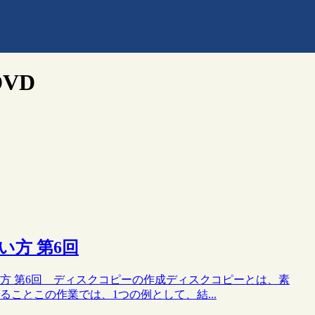
VD
使い方 第6回
 13の使い方 第6回 ディスクコピーの作成ディスクコピーとは、素
することこの作業では、1つの例として、結...