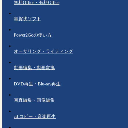
無料Office・有料Office
年賀状ソフト
Power2Goの使い方
オーサリング・ライティング
動画編集・動画変換
DVD再生・Blu-ray再生
写真編集・画像編集
cd コピー・音楽再生