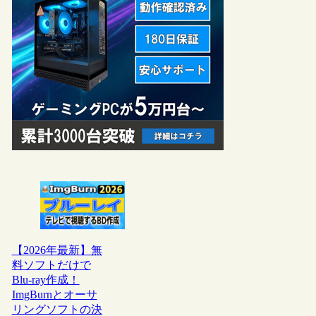
【2026年最新】無
料ソフトだけで
Blu-ray作成！
ImgBurnとオーサ
リングソフトの決