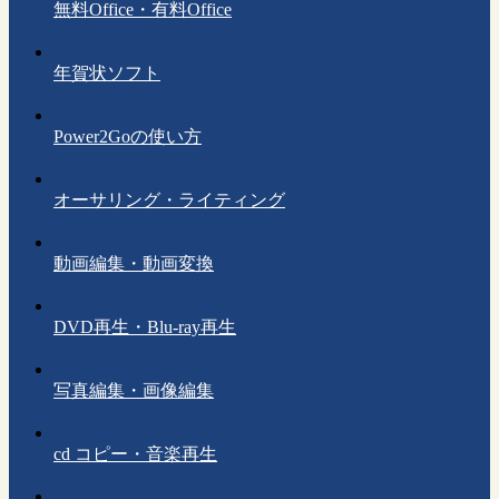
無料Office・有料Office
年賀状ソフト
Power2Goの使い方
オーサリング・ライティング
動画編集・動画変換
DVD再生・Blu-ray再生
写真編集・画像編集
cd コピー・音楽再生