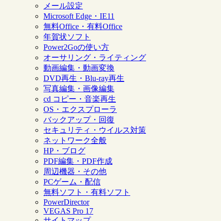
メール設定
Microsoft Edge・IE11
無料Office・有料Office
年賀状ソフト
Power2Goの使い方
オーサリング・ライティング
動画編集・動画変換
DVD再生・Blu-ray再生
写真編集・画像編集
cd コピー・音楽再生
OS・エクスプローラ
バックアップ・回復
セキュリティ・ウイルス対策
ネットワーク全般
HP・ブログ
PDF編集・PDF作成
周辺機器・その他
PCゲーム・配信
無料ソフト・有料ソフト
PowerDirector
VEGAS Pro 17
サイトマップ