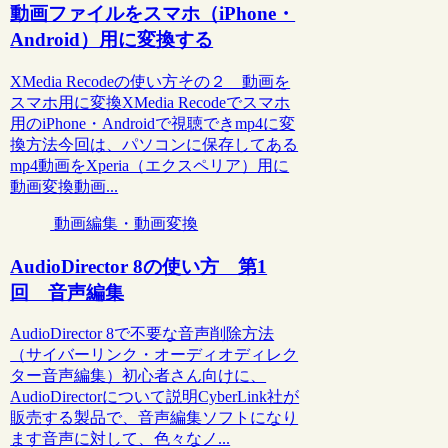
動画ファイルをスマホ（iPhone・
Android）用に変換する
XMedia Recodeの使い方その２ 動画を
スマホ用に変換XMedia Recodeでスマホ
用のiPhone・Androidで視聴できmp4に変
換方法今回は、パソコンに保存してある
mp4動画をXperia（エクスペリア）用に
動画変換動画...
動画編集・動画変換
AudioDirector 8の使い方 第1
回 音声編集
AudioDirector 8で不要な音声削除方法
（サイバーリンク・オーディオディレク
ター音声編集）初心者さん向けに、
AudioDirectorについて説明CyberLink社が
販売する製品で、音声編集ソフトになり
ます音声に対して、色々なノ...