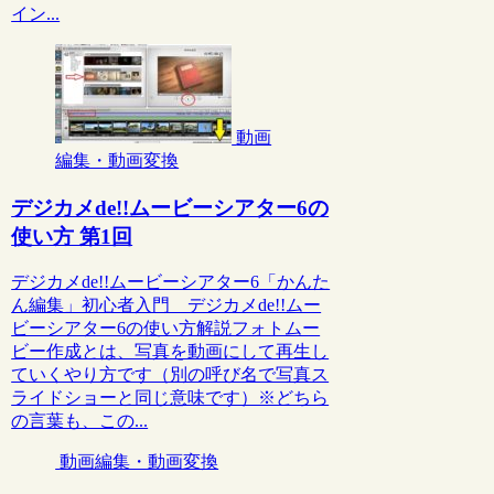
イン...
動画
編集・動画変換
デジカメde!!ムービーシアター6の
使い方 第1回
デジカメde!!ムービーシアター6「かんた
ん編集」初心者入門 デジカメde!!ムー
ビーシアター6の使い方解説フォトムー
ビー作成とは、写真を動画にして再生し
ていくやり方です（別の呼び名で写真ス
ライドショーと同じ意味です）※どちら
の言葉も、この...
動画編集・動画変換