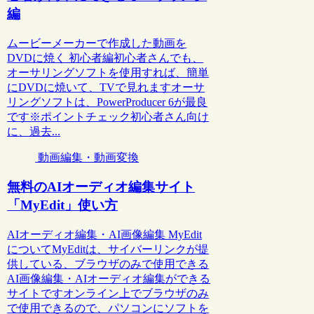
編
ムービーメーカーで作成した動画を
DVDに焼く 初心者編初心者さんでも、
オーサリングソフトを使用すれば、簡単
にDVDに焼いて、TVで見れますオーサ
リングソフトは、PowerProducer 6が最良
です※ポイントチェック初心者さん向け
に、過去...
動画編集・動画変換
無料のAIオーディオ編集サイト
「MyEdit」使い方
AIオーディオ編集・AI画像編集 MyEdit
についてMyEditは、サイバーリンクが提
供している、ブラウザのみで使用できる
AI画像編集・AIオーディオ編集ができる
サイトですオンライン上でブラウザのみ
で使用できるので、パソコンにソフトを