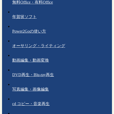
無料Office・有料Office
年賀状ソフト
Power2Goの使い方
オーサリング・ライティング
動画編集・動画変換
DVD再生・Blu-ray再生
写真編集・画像編集
cd コピー・音楽再生