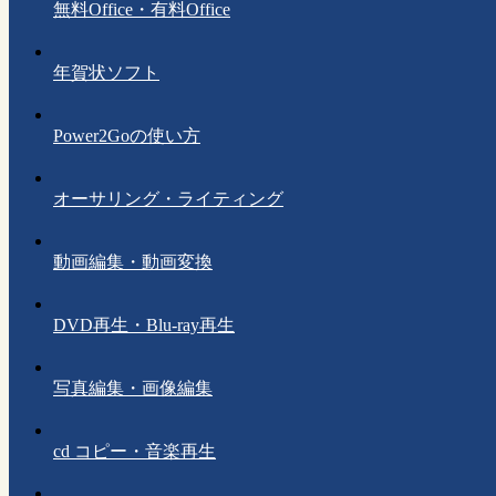
無料Office・有料Office
年賀状ソフト
Power2Goの使い方
オーサリング・ライティング
動画編集・動画変換
DVD再生・Blu-ray再生
写真編集・画像編集
cd コピー・音楽再生