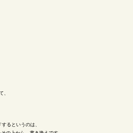
て、
レードするというのは、
10をその上から、書き換えです