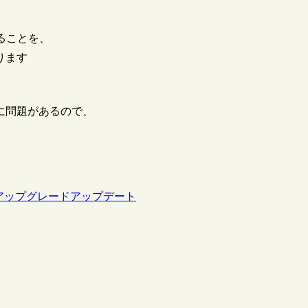
することを、
ります
に問題があるので、
アップグレード
アップデート