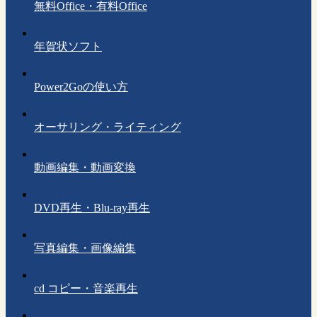
無料Office・有料Office
年賀状ソフト
Power2Goの使い方
オーサリング・ライティング
動画編集・動画変換
DVD再生・Blu-ray再生
写真編集・画像編集
cd コピー・音楽再生