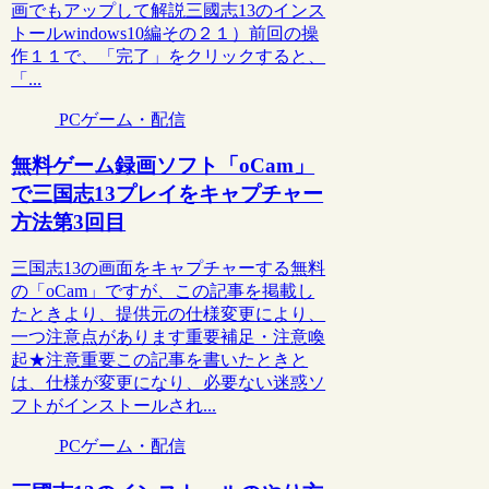
画でもアップして解説三國志13のインス
トールwindows10編その２１）前回の操
作１１で、「完了」をクリックすると、
「...
PCゲーム・配信
無料ゲーム録画ソフト「oCam」
で三国志13プレイをキャプチャー
方法第3回目
三国志13の画面をキャプチャーする無料
の「oCam」ですが、この記事を掲載し
たときより、提供元の仕様変更により、
一つ注意点があります重要補足・注意喚
起★注意重要この記事を書いたときと
は、仕様が変更になり、必要ない迷惑ソ
フトがインストールされ...
PCゲーム・配信