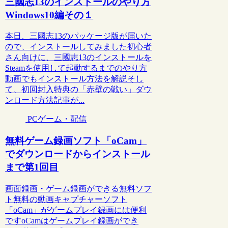
三國志13のインストールのやり方
Windows10編その１
本日、三國志13のパッケージ版が届いた
ので、インストールしてみました初心者
さん向けに、三國志13のインストールを
Steamを使用して起動するまでのやり方
動画でもインストール方法を解説そし
て、初回封入特典の「赤壁の戦い」ダウ
ンロード方法記事が...
PCゲーム・配信
無料ゲーム録画ソフト「oCam」
でダウンロードからインストール
まで第1回目
画面録画・ゲーム録画ができる無料ソフ
ト無料の動画キャプチャーソフト
「oCam」がゲームプレイ録画には便利
ですoCamはゲームプレイ録画ができ