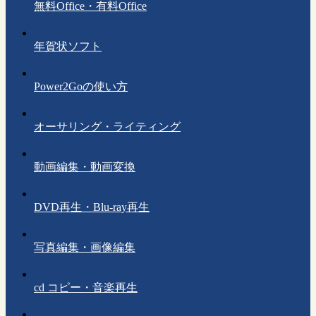
無料Office・有料Office
年賀状ソフト
Power2Goの使い方
オーサリング・ライティング
動画編集・動画変換
DVD再生・Blu-ray再生
写真編集・画像編集
cd コピー・音楽再生