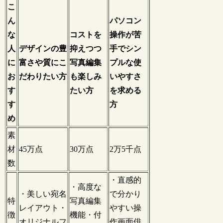
こ
ん
パソコン
な
コストを
操作が苦
人
デザインの豊
抑えつつ
手でシン
に
富さや質にこ
写真編集
プルな使
お
だわりたい方
も楽しみ
いやすさ
す
たい方
を求める
す
方
め
素
材
45万点
30万点
2万5千点
数
・直感的
・高度な
・美しい宛名
で分かり
特
写真編集
レイアウト・
やすい操
徴
機能・付
オリジナルフ
作画面俳