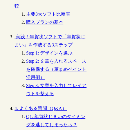
較
主要3大ソフト比較表
購入プランの基本
実践！年賀状ソフトで「年賀状じ
まい」を作成する3ステップ
Step 1: デザインを選ぶ
Step 2: 文章を入れるスペース
を確保する（筆まめペイント
活用例）
Step 3: 文章を入力してレイア
ウトを整える
4. よくある質問（Q&A）
Q1. 年賀状じまいのタイミン
グを逃してしまったら？