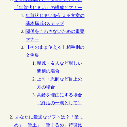
「年賀状じまい」の構成とマナー
年賀状じまいを伝える文章の
基本構成3ステップ
関係をこわさないための重要
マナー
【そのまま使える】相手別の
文例集
親戚・友人など親しい
間柄の場合
上司・恩師など目上の
方の場合
高齢を理由にする場合
（終活の一環として）
あなたに最適なソフトは？「筆ま
め」「筆王」「筆ぐるめ」特徴比