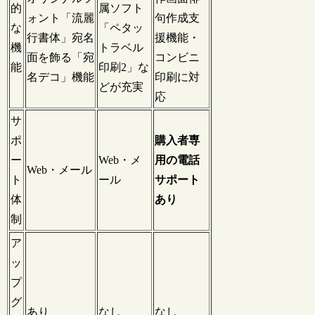
的
属ソフト
ォント「流麗
句作成支
な
「ペタッ
行書体」宛名
援機能・
機
トラベル
面を飾る「宛
コンビニ
能
印刷2」な
名デコ」機能
印刷に対
どが充実
応
サ
ポ
購入者専
ー
Web・メ
用の電話
Web・メール
ト
ール
サポート
体
あり
制
ア
ッ
プ
グ
あり
なし
なし