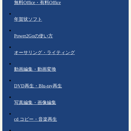
無料Office・有料Office
年賀状ソフト
Power2Goの使い方
オーサリング・ライティング
動画編集・動画変換
DVD再生・Blu-ray再生
写真編集・画像編集
cd コピー・音楽再生