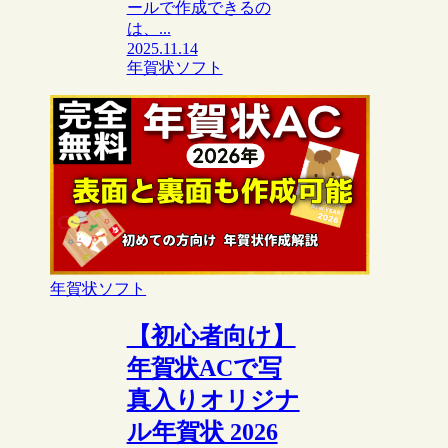
ールで作成できるの
は、...
2025.11.14
年賀状ソフト
年賀状ソフト
【初心者向け】
年賀状ACで写
真入りオリジナ
ル年賀状 2026