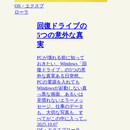
OS・エクスプ
ローラ
回復ドライブの
5つの意外な真
実
PCが壊れる前に知って
おきたい、Windows「回
復ドライブ」の5つの意
外な真実ある日突然、
PCの電源を入れても
Windowsが起動しない真
っ黒な画面、あるいは
見慣れないエラーメッ
セージ、仕事のデータ
も、大切な写真も、す
べてがこの中に入って...
2025.10.07
OS・エクスプローラ