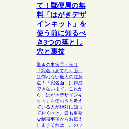
て！郵便局の無
料「はがきデザ
インキット」を
使う前に知るべ
き3つの落とし
穴と裏技
驚きの事実①：実は
「宛名（あてな）面」
は作れない最大の注意
点！「宛名面」は作成
できないまず、これか
ら「はがきデザインキ
ット」を使おうと考え
ている人が絶対に知っ
ておくべき、最も重要
な制限事項からお伝え
しますそれは、このツ