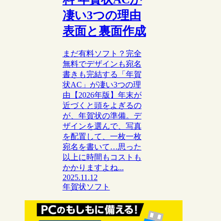
凄い3つの理由
表面と裏面作成
まだ有料ソフト？完全
無料でデザインも宛名
書きも完結する「年賀
状AC」が凄い3つの理
由【2026年版】年末が
近づくと頭をよぎるの
が、年賀状の準備。デ
ザインを選んで、写真
を配置して、一枚一枚
宛名を書いて…思った
以上に時間もコストも
かかりますよね...
2025.11.12
年賀状ソフト