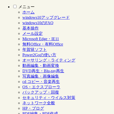
メニュー
ホーム
windows10アップグレード
windows10のFAQ
基本操作
メール設定
Microsoft Edge・IE11
無料Office・有料Office
年賀状ソフト
Power2Goの使い方
オーサリング・ライティング
動画編集・動画変換
DVD再生・Blu-ray再生
写真編集・画像編集
cd コピー・音楽再生
OS・エクスプローラ
バックアップ・回復
セキュリティ・ウイルス対策
ネットワーク全般
HP・ブログ
PDF編集・PDF作成