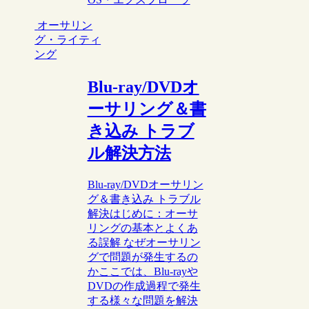
オーサリン
グ・ライティ
ング
Blu-ray/DVDオ
ーサリング＆書
き込み トラブ
ル解決方法
Blu-ray/DVDオーサリン
グ＆書き込み トラブル
解決はじめに：オーサ
リングの基本とよくあ
る誤解 なぜオーサリン
グで問題が発生するの
かここでは、Blu-rayや
DVDの作成過程で発生
する様々な問題を解決