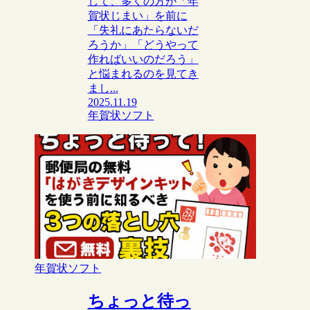
して、多くの方が「年
賀状じまい」を前に
「失礼にあたらないだ
ろうか」「どうやって
作ればいいのだろう」
と悩まれるのを見てき
まし...
2025.11.19
年賀状ソフト
年賀状ソフト
ちょっと待っ