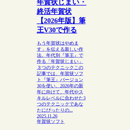
年賀状じまい・
終活年賀状
【2026年版】筆
王V30で作る
もう年賀状はやめま
す」を伝える新しい作
法。年代別『筆王』で
作る「年賀状じまい」
３つのテクニックこの
記事では、年賀状ソフ
ト『筆王』バージョン
30を使い、2026年の新
年に向けて、年代やス
キルレベルに合わせた3
つのテクニックであな
たにぴったりの...
2025.11.26
年賀状ソフト