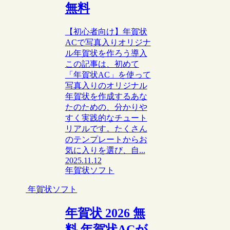
無料
【初心者向け】年賀状
ACで写真入りオリジナ
ル年賀状を作ろう導入
この記事は、初めて
「年賀状AC」を使って
写真入りのオリジナル
年賀状を作成するあな
たのための、分かりや
すく実践的なチュート
リアルです。たくさん
のテンプレートからお
気に入りを選び、自...
2025.11.12
年賀状ソフト
年賀状ソフト
年賀状 2026 無
料 年賀状ACが