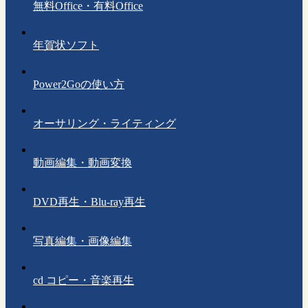
無料Office・有料Office
年賀状ソフト
Power2Goの使い方
オーサリング・ライティング
動画編集・動画変換
DVD再生・Blu-ray再生
写真編集・画像編集
cd コピー・音楽再生