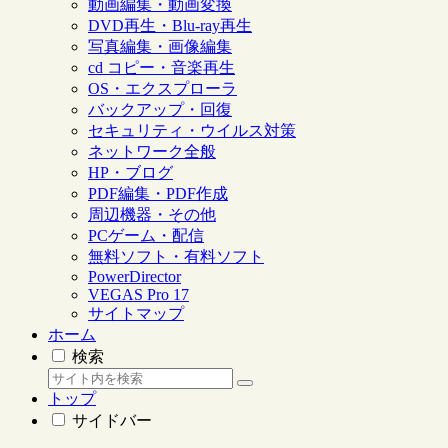
動画編集・動画変換
DVD再生・Blu-ray再生
写真編集・画像編集
cd コピー・音楽再生
OS・エクスプローラ
バックアップ・回復
セキュリティ・ウイルス対策
ネットワーク全般
HP・ブログ
PDF編集・PDF作成
周辺機器・その他
PCゲーム・配信
無料ソフト・有料ソフト
PowerDirector
VEGAS Pro 17
サイトマップ
ホーム
検索
トップ
サイドバー