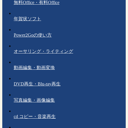
無料Office・有料Office
年賀状ソフト
Power2Goの使い方
オーサリング・ライティング
動画編集・動画変換
DVD再生・Blu-ray再生
写真編集・画像編集
cd コピー・音楽再生