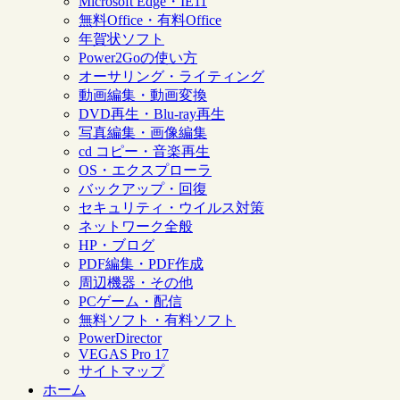
Microsoft Edge・IE11
無料Office・有料Office
年賀状ソフト
Power2Goの使い方
オーサリング・ライティング
動画編集・動画変換
DVD再生・Blu-ray再生
写真編集・画像編集
cd コピー・音楽再生
OS・エクスプローラ
バックアップ・回復
セキュリティ・ウイルス対策
ネットワーク全般
HP・ブログ
PDF編集・PDF作成
周辺機器・その他
PCゲーム・配信
無料ソフト・有料ソフト
PowerDirector
VEGAS Pro 17
サイトマップ
ホーム