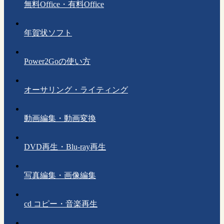
無料Office・有料Office
年賀状ソフト
Power2Goの使い方
オーサリング・ライティング
動画編集・動画変換
DVD再生・Blu-ray再生
写真編集・画像編集
cd コピー・音楽再生