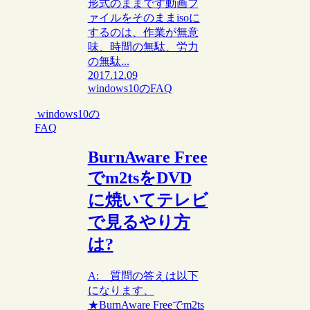
形式のままです動画フ
ァイルをそのままisoに
するのは、作業が無意
味、時間の無駄、労力
の無駄...
2017.12.09
windows10のFAQ
windows10の
FAQ
BurnAware Free
でm2tsをDVD
に焼いてテレビ
で見るやり方
は?
A: 質問の答えは以下
になります、
★BurnAware Freeでm2ts