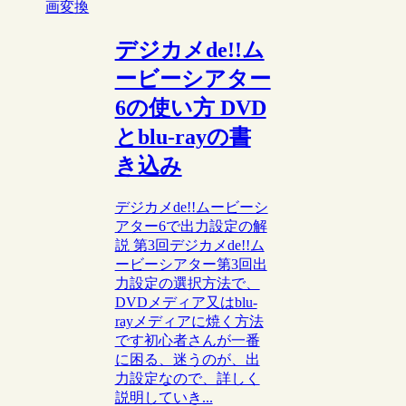
画変換
デジカメde!!ム
ービーシアター
6の使い方 DVD
とblu-rayの書
き込み
デジカメde!!ムービーシ
アター6で出力設定の解
説 第3回デジカメde!!ム
ービーシアター第3回出
力設定の選択方法で、
DVDメディア又はblu-
rayメディアに焼く方法
です初心者さんが一番
に困る、迷うのが、出
力設定なので、詳しく
説明していき...