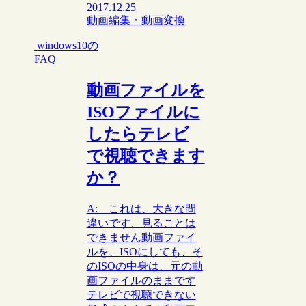
2017.12.25
動画編集・動画変換
windows10の
FAQ
動画ファイルを
ISOファイルに
したらテレビ
で視聴できます
か？
A: これは、大きな間
違いです、見ることは
できません動画ファイ
ルを、ISOにしても、そ
のISOの中身は、元の動
画ファイルのままです
テレビで視聴できない