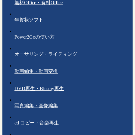
無料Office・有料Office
年賀状ソフト
Power2Goの使い方
オーサリング・ライティング
動画編集・動画変換
DVD再生・Blu-ray再生
写真編集・画像編集
cd コピー・音楽再生