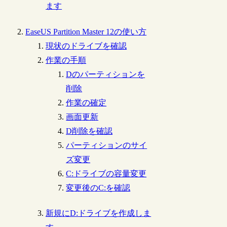
ます
EaseUS Partition Master 12の使い方
現状のドライブを確認
作業の手順
Dのパーティションを
削除
作業の確定
画面更新
D削除を確認
パーティションのサイ
ズ変更
C:ドライブの容量変更
変更後のC:を確認
新規にD:ドライブを作成しま