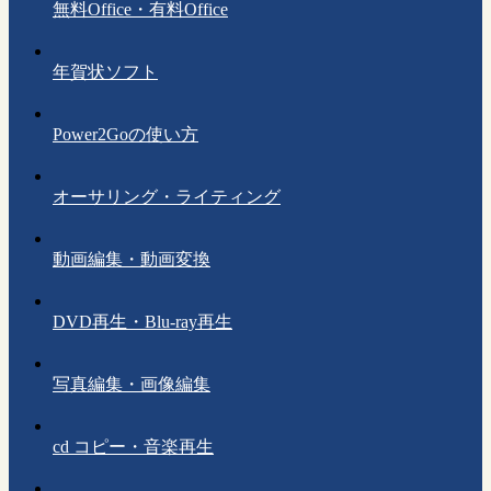
無料Office・有料Office
年賀状ソフト
Power2Goの使い方
オーサリング・ライティング
動画編集・動画変換
DVD再生・Blu-ray再生
写真編集・画像編集
cd コピー・音楽再生