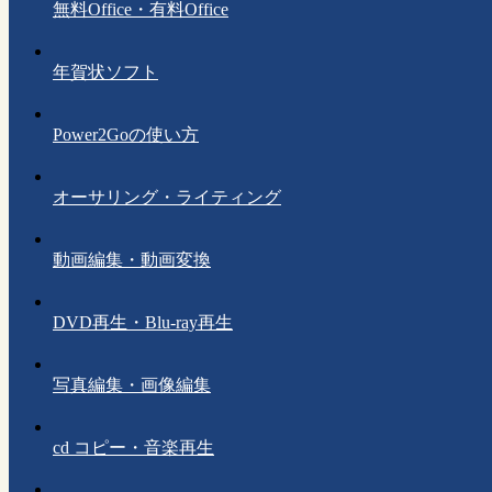
無料Office・有料Office
年賀状ソフト
Power2Goの使い方
オーサリング・ライティング
動画編集・動画変換
DVD再生・Blu-ray再生
写真編集・画像編集
cd コピー・音楽再生