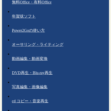
無料Office・有料Office
年賀状ソフト
Power2Goの使い方
オーサリング・ライティング
動画編集・動画変換
DVD再生・Blu-ray再生
写真編集・画像編集
cd コピー・音楽再生