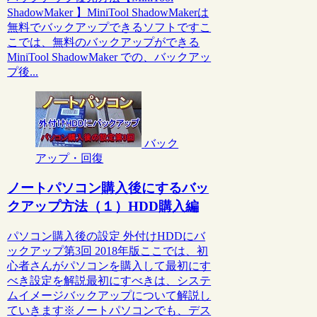
ShadowMaker 】MiniTool ShadowMakerは
無料でバックアップできるソフトですこ
こでは、無料のバックアップができる
MiniTool ShadowMaker での、バックアッ
プ後...
バック
アップ・回復
ノートパソコン購入後にするバッ
クアップ方法（１）HDD購入編
パソコン購入後の設定 外付けHDDにバ
ックアップ第3回 2018年版ここでは、初
心者さんがパソコンを購入して最初にす
べき設定を解説最初にすべきは、システ
ムイメージバックアップについて解説し
ていきます※ノートパソコンでも、デス