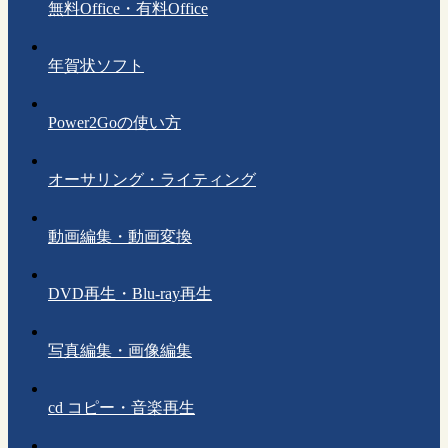
無料Office・有料Office
年賀状ソフト
Power2Goの使い方
オーサリング・ライティング
動画編集・動画変換
DVD再生・Blu-ray再生
写真編集・画像編集
cd コピー・音楽再生