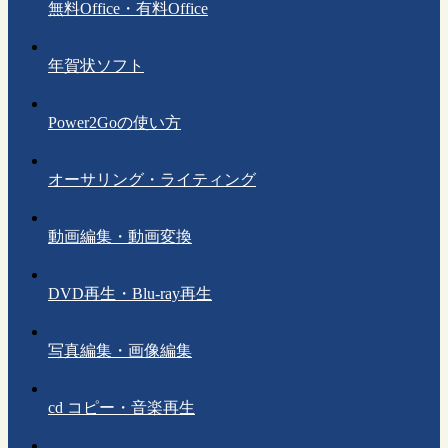
無料Office・有料Office
年賀状ソフト
Power2Goの使い方
オーサリング・ライティング
動画編集・動画変換
DVD再生・Blu-ray再生
写真編集・画像編集
cd コピー・音楽再生