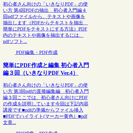
初心者さん向けの「いきなりPDF」の使
い方 第4回PDFの抽出 初心者入門編４
回pdfファイルから、テキストや画像を
抽出します（PDFからテキストを抽出
簡単にPDFをテキストにする方法）PDF
内のテキストや画像を抽出するには、
pdfソフト...
PDF編集・PDF作成
簡単にPDF作成と編集 初心者入門
編３回（いきなりPDF Ver.4）
初心者さん向けの「いきなりPDF」の使
い方 第3回pdfの直接編集編 初心者入門
編３回ここでは、初心者さん向けにPDF
の作成を説明しています今回は下記内容
講座です■pdfの準備からファイル挿入
■PDFでハイライト(マーカー黄色）■pdf
文章...