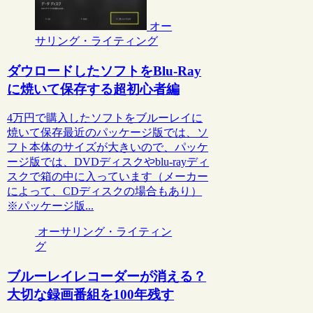
オー
サリング・ライティング
ダウロードしたソフトをBlu-Ray
に焼いて保存する超初心者編
4万円で購入したソフトをブルーレイに
焼いて保存最近のパッケージ版では、ソ
フト本体のサイズが大きいので、パッケ
ージ版では、DVDディスクやblu-rayディ
スクで箱の中に入っています（メーカー
によって、CDディスクの場合もあり）
※パッケージ版...
オーサリング・ライティン
グ
ブルーレイレコーダーが消える？
大切な録画番組を100年残す