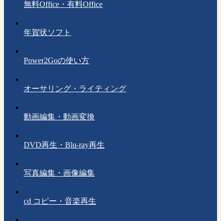
無料Office・有料Office
年賀状ソフト
Power2Goの使い方
オーサリング・ライティング
動画編集・動画変換
DVD再生・Blu-ray再生
写真編集・画像編集
cd コピー・音楽再生