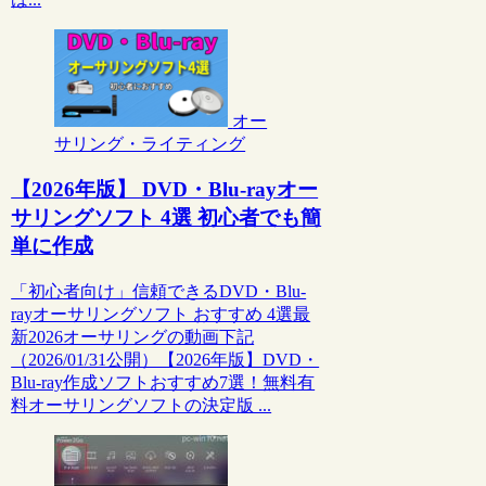
オー
サリング・ライティング
【2026年版】 DVD・Blu-rayオー
サリングソフト 4選 初心者でも簡
単に作成
「初心者向け」信頼できるDVD・Blu-
rayオーサリングソフト おすすめ 4選最
新2026オーサリングの動画下記
（2026/01/31公開）【2026年版】DVD・
Blu-ray作成ソフトおすすめ7選！無料有
料オーサリングソフトの決定版 ...