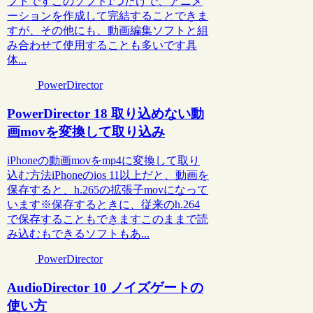
フトですこのソフト1つだけで、アニメ
ーションを作成して完結することできま
すが、その他にも、動画編集ソフトと組
み合わせて使用することも多いです具
体...
PowerDirector
PowerDirector 18 取り込めない動
画movを変換して取り込み
iPhoneの動画movをmp4に変換して取り
込む方法iPhoneのios 11以上だと、動画を
保存すると、h.265の拡張子movになって
います※保存するときに、従来のh.264
で保存することもできますこのままで読
み込むもできるソフトもあ...
PowerDirector
AudioDirector 10 ノイズゲートの
使い方