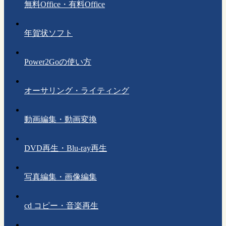
無料Office・有料Office
年賀状ソフト
Power2Goの使い方
オーサリング・ライティング
動画編集・動画変換
DVD再生・Blu-ray再生
写真編集・画像編集
cd コピー・音楽再生